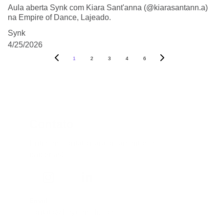
Aula aberta Synk com Kiara Sant'anna (@kiarasantann.a)
na Empire of Dance, Lajeado.
Synk
4/25/2026
1
2
3
4
6
Contato
Entre em contato para orçamentos e 
parcerias!
Email
contato@heybersch.com